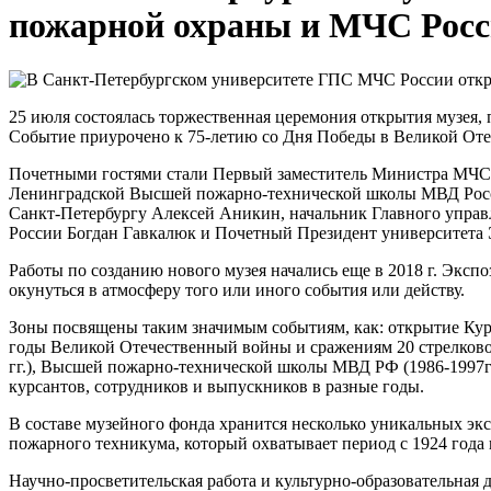
пожарной охраны и МЧС Рос
25 июля состоялась торжественная церемония открытия музея,
Событие приурочено к 75-летию со Дня Победы в Великой Оте
Почетными гостями стали Первый заместитель Министра МЧС 
Ленинградской Высшей пожарно-технической школы МВД Росси
Санкт-Петербургу Алексей Аникин, начальник Главного упра
России Богдан Гавкалюк и Почетный Президент университета
Работы по созданию нового музея начались еще в 2018 г. Экспо
окунуться в атмосферу того или иного события или действу.
Зоны посвящены таким значимым событиям, как: открытие Ку
годы Великой Отечественный войны и сражениям 20 стрелков
гг.), Высшей пожарно-технической школы МВД РФ (1986-1997гг
курсантов, сотрудников и выпускников в разные годы.
В составе музейного фонда хранится несколько уникальных эк
пожарного техникума, который охватывает период с 1924 года 
Научно-просветительская работа и культурно-образовательная 