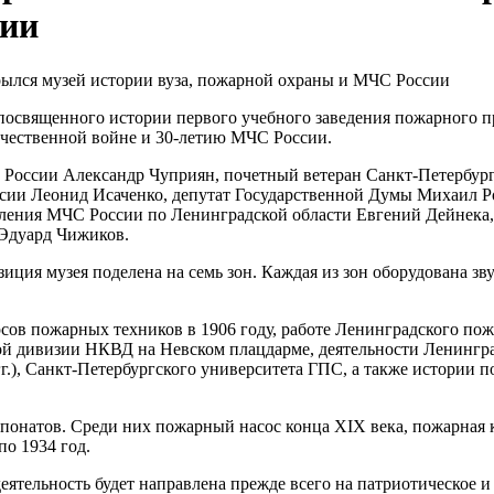
сии
 посвященного истории первого учебного заведения пожарного 
чественной войне и 30-летию МЧС России.
России Александр Чуприян, почетный ветеран Санкт-Петербур
и Леонид Исаченко, депутат Государственной Думы Михаил Ро
вления МЧС России по Ленинградской области Евгений Дейнека
 Эдуард Чижиков.
зиция музея поделена на семь зон. Каждая из зон оборудована з
рсов пожарных техников в 1906 году, работе Ленинградского
ой дивизии НКВД на Невском плацдарме, деятельности Ленинг
.), Санкт-Петербургского университета ГПС, а также истории п
спонатов. Среди них пожарный насос конца XIX века, пожарная
по 1934 год.
деятельность будет направлена прежде всего на патриотическое 