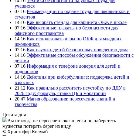
14:16
Техника безопасности на уроках труда для
учащихся
07:16
Рекомендации по охране труда для школьников и
студентов
14:16
Как выбрать стенды для кабинета ОБЖ в школе
07:16
Эффективные плакаты по безопасности для
офисного пространства
14:16
Как использовать игры по ОБЖ для младших
школьников
07:16
Как научить детей безопасному поведению дома
14:16
Эффективные способы обсуждения безопасности с
детьми
07:16
Информация о телефоне доверия для детей и
подростков
14:16
Действия при кибербуллинге: поддержка детей и
взрослых
21:12
Как правильно рассчитать неустойку по ДДУ в
2026 году: формула, ставка ЦБ и мораторий
20:47
Магия образования: пересечение знаний и
творчества
Цитата дня
Вы никогда не пересечете океан, если не наберетесь
мужества потерять берег из виду.
© Христофор Колумб