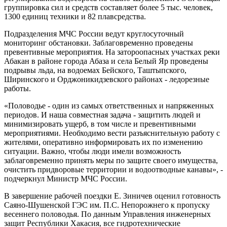
группировка сил и средств составляет более 5 тыс. человек,
1300 единиц техники и 82 плавсредства.
Подразделения МЧС России ведут круглосуточный
мониторинг обстановки. Заблаговременно проведены
превентивные мероприятия. На затороопасных участках реки
Абакан в районе города Абаза и села Белый Яр проведены
подрывы льда, на водоемах Бейского, Таштыпского,
Ширинского и Орджоникидзевского районах - ледорезные
работы.
«Половодье - один из самых ответственных и напряженных
периодов. И наша совместная задача - защитить людей и
минимизировать ущерб, в том числе и превентивными
мероприятиями. Необходимо вести разъяснительную работу с
жителями, оперативно информировать их по изменению
ситуации. Важно, чтобы люди имели возможность
заблаговременно принять меры по защите своего имущества,
очистить придворовые территории и водоотводные канавы», -
подчеркнул Министр МЧС России.
В завершение рабочей поездки Е. Зиничев оценил готовность
Саяно-Шушенской ГЭС им. П.С. Непорожнего к пропуску
весеннего половодья. По данным Управления инженерных
защит Республики Хакасия, все гидротехнические