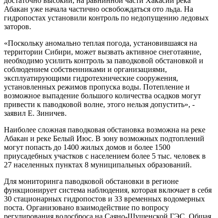
достаточно высокий, на равнинной части Хакасии река
Абакан уже начала частично освобождаться ото льда. На
гидропостах установили контроль по недопущению ледовых
заторов.
«Поскольку аномально теплая погода, установившаяся на
территории Сибири, может вызвать активное снеготаяние,
необходимо усилить контроль за паводковой обстановкой и
соблюдением собственниками и организациями,
эксплуатирующими гидротехнические сооружения,
установленных режимов пропуска воды. Потепление и
возможное выпадение большого количества осадков могут
привести к паводковой волне, этого нельзя допустить», -
заявил Е. Зиничев.
Наиболее сложная паводковая обстановка возможна на реке
Абакан и реке Белый Июс. В зону возможных подтоплений
могут попасть до 1400 жилых домов и более 1500
приусадебных участков с населением более 5 тыс. человек в
27 населенных пунктах 8 муниципальных образований.
Для мониторинга паводковой обстановки в регионе
функционирует система наблюдения, которая включает в себя
30 стационарных гидропостов и 33 временных водомерных
поста. Организовано взаимодействие по вопросу
регулирования водосброса на Саяно-Шушенской ГЭС. Общая